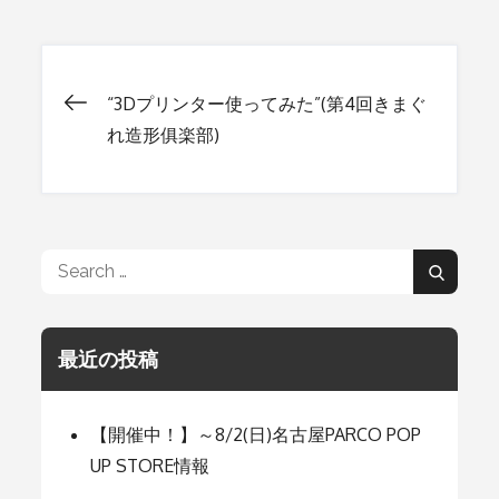
“3Dプリンター使ってみた”(第4回きまぐ
投
れ造形俱楽部)
稿
ナ
Search
Search
for:
ビ
最近の投稿
ゲ
【開催中！】～8/2(日)名古屋PARCO POP
ー
UP STORE情報