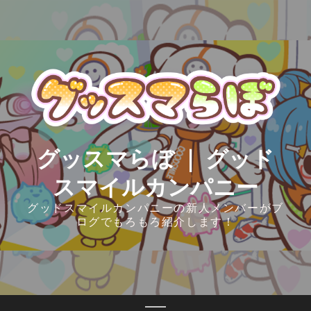
Skip
to
content
グッスマらぼ ｜ グッド
スマイルカンパニー
グッドスマイルカンパニーの新人メンバーがブ
ログでもろもろ紹介します！