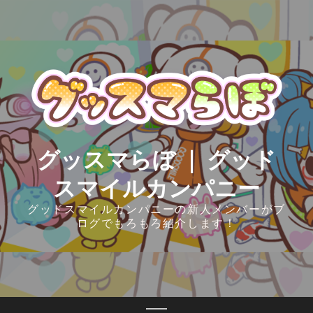
Skip
to
content
グッスマらぼ ｜ グッド
スマイルカンパニー
グッドスマイルカンパニーの新人メンバーがブ
ログでもろもろ紹介します！