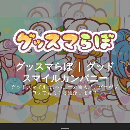
Skip
to
content
グッスマらぼ ｜ グッド
スマイルカンパニー
グッドスマイルカンパニーの新人メンバーがブ
ログでもろもろ紹介します！