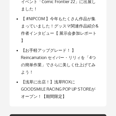
シ
イベント「Comic Frontier 22」に出展し
ました！
ョ
【 #NIPCOM 】今年もたくさん作品が集
まっていました！グッスマ関連作品紹介&
ン
作者インタビュー【 展示会参加レポート
】
【お手軽アップグレード！ 】
Reincarnation セイバー・リリィを「4つ
の簡単作業」でさらに美しく仕上げてみ
よう！
【浅草に出店！】浅草ROXに
GOODSMILE RACING POP UP STOREが
オープン！【期間限定】