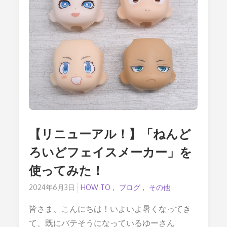
2024
東
京
直
前！
キ
ャ
ン
ペ
ー
ン
の
ご
紹
介
【リニューアル！】「ねんど
ろいどフェイスメーカー」を
使ってみた！
Posted
2024年6月3日
HOW TO
ブログ
その他
on
皆さま、こんにちは！いよいよ暑くなってき
て、既にバテそうになっているゆーさん