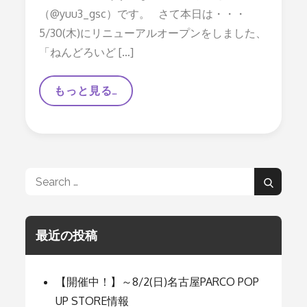
（@yuu3_gsc）です。 さて本日は・・・
5/30(木)にリニューアルオープンをしました、
「ねんどろいど […]
【リ
もっと見る…
ニ
ュ
ー
ア
ル！】
「ね
ん
Search
ど
Search
ろ
for:
い
ど
フ
最近の投稿
ェ
イ
ス
メ
【開催中！】～8/2(日)名古屋PARCO POP
ー
カ
UP STORE情報