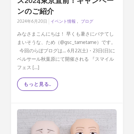
ス2024東京直前！キャンペー
ンのご紹介
Posted
2024年6月20日
イベント情報
ブログ
on
みなさまこんにちは！ 早くも暑さにバテてし
まいそうな、ため（@gsc_tametame）です。
今回のらぼブログは… 6月22(土)・23日(日)に
ベルサール秋葉原にて開催される 『スマイル
フェス […]
【6/22,23
もっと見る…
開
催】
ス
マ
イ
ル
フ
ェ
ス