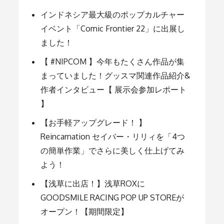
ー」
を
インドネシア最大級のポップカルチャー
使
イベント「Comic Frontier 22」に出展し
っ
て
ました！
み
た！
【 #NIPCOM 】今年もたくさん作品が集
まっていました！グッスマ関連作品紹介&
作者インタビュー【 展示会参加レポート
】
【お手軽アップグレード！ 】
Reincarnation セイバー・リリィを「4つ
の簡単作業」でさらに美しく仕上げてみ
よう！
【浅草に出店！】浅草ROXに
GOODSMILE RACING POP UP STOREが
オープン！【期間限定】