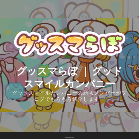
Skip
to
content
グッスマらぼ ｜ グッド
スマイルカンパニー
グッドスマイルカンパニーの新人メンバーがブ
ログでもろもろ紹介します！