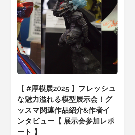
シ
ン
グ
し
よ
う！
テ
ィ
タ
ノ
マ
ニ
ア
作
例
解
説
【 #厚模展2025 】フレッシュ
ミ
キ
な魅力溢れる模型展示会！グ
シ
ン
ッスマ関連作品紹介&作者イ
グ
編
ンタビュー【 展示会参加レポ
ート 】