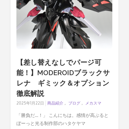
魅
力
溢
れ
る
模
型
展
示
会！
グ
ッ
ス
【差し替えなしでパージ可
マ
関
能！】MODEROIDブラックサ
連
作
レナ ギミック＆オプション
品
紹
徹底解説
介
&
Posted
2025年1月22日
商品紹介
ブログ
メカスマ
作
者
on
イ
「勝負だ…！」 こんにちは。感情が高ぶると
ン
ぼーっと光る制作部のハタケヤマ
タ