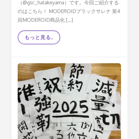
ビ
（@gsc_hatakeyama）です。今回ご紹介する
ュ
ー
のはこちら！ MODEROIDブラックサレナ 第4
【
回MODEROID商品化 […]
展
示
会
参
【差
もっと見る…
加
し
レ
替
ポ
え
ー
な
ト
し
】
で
パ
ー
ジ
可
能！】
MODEROID
ブ
ラ
ッ
ク
サ
レ
ナ