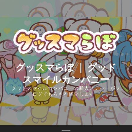
Skip
to
content
グッスマらぼ ｜ グッド
スマイルカンパニー
グッドスマイルカンパニーの新人メンバーがブ
ログでもろもろ紹介します！