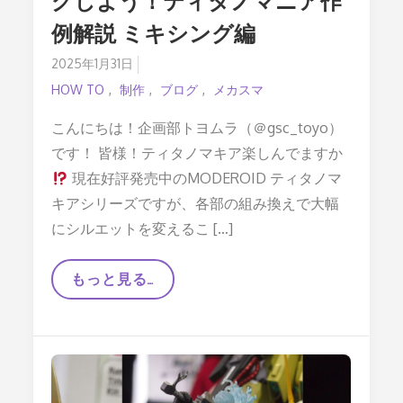
グしよう！ティタノマニア作
例解説 ミキシング編
Posted
2025年1月31日
on
HOW TO
制作
ブログ
メカスマ
こんにちは！企画部トヨムラ（＠gsc_toyo）
です！ 皆様！ティタノマキア楽しんでますか
現在好評発売中のMODEROID ティタノマ
キアシリーズですが、各部の組み換えで大幅
にシルエットを変えるこ […]
【テ
もっと見る…
ィ
タ
ノ
マ
キ
ア】
ミ
キ