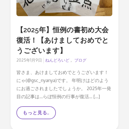
ギ
ミ
ッ
ク
＆
オ
【2025年】恒例の書初め大会
プ
シ
復活！【あけましておめでと
ョ
ン
うございます】
徹
底
Posted
2025年1月9日
ねんどろいど
ブログ
解
説
on
皆さま、あけましておめでとうございます！
にゃ(@gsc_nyanya)です。 年明けはどのよう
にお過ごされましたでしょうか。 2025年一発
目の記事は…らぼ恒例の行事が復活… […]
【2025
もっと見る…
年】
恒
例