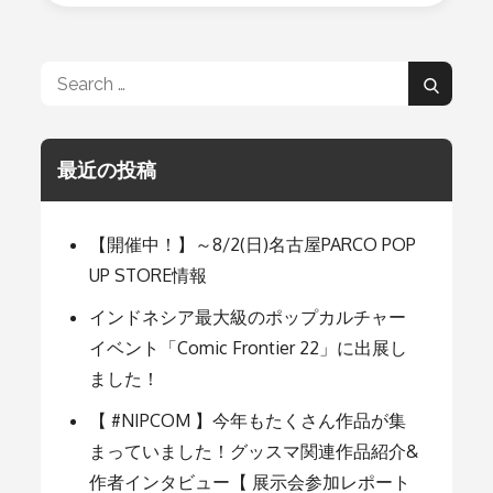
の
書
初
め
Search
大
Search
会
for:
復
活！
【あ
最近の投稿
け
ま
し
て
【開催中！】～8/2(日)名古屋PARCO POP
お
め
UP STORE情報
で
と
インドネシア最大級のポップカルチャー
う
イベント「Comic Frontier 22」に出展し
ご
ざ
ました！
い
ま
【 #NIPCOM 】今年もたくさん作品が集
す】
まっていました！グッスマ関連作品紹介&
作者インタビュー【 展示会参加レポート