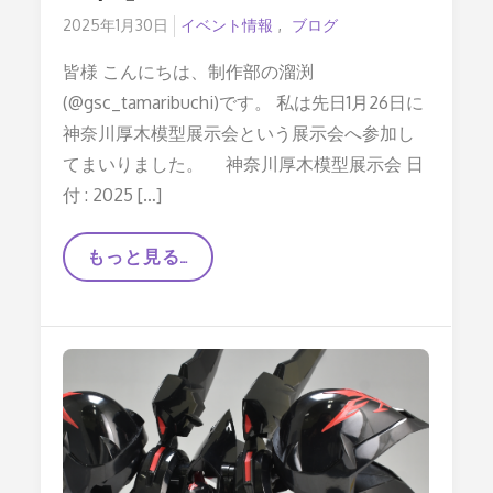
Posted
2025年1月30日
イベント情報
ブログ
on
皆様 こんにちは、制作部の溜渕
(@gsc_tamaribuchi)です。 私は先日1月26日に
神奈川厚木模型展示会という展示会へ参加し
てまいりました。 神奈川厚木模型展示会 日
付 : 2025 […]
【
もっと見る…
#
厚
模
展
2025
】
フ
レ
ッ
シ
ュ
な