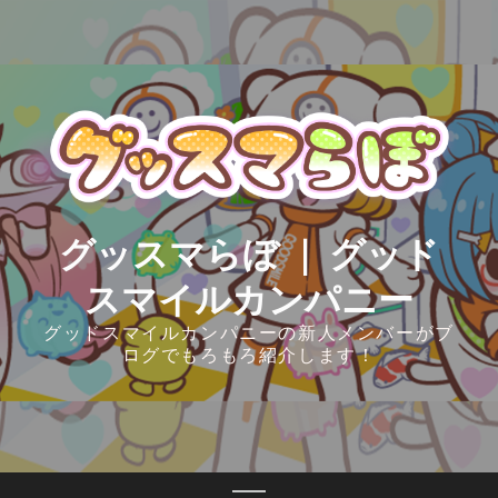
Skip
to
content
グッスマらぼ ｜ グッド
スマイルカンパニー
グッドスマイルカンパニーの新人メンバーがブ
ログでもろもろ紹介します！