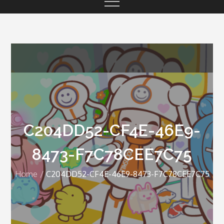
C204DD52-CF4E-46E9-
8473-F7C78CEE7C75
Home
C204DD52-CF4E-46E9-8473-F7C78CEE7C75