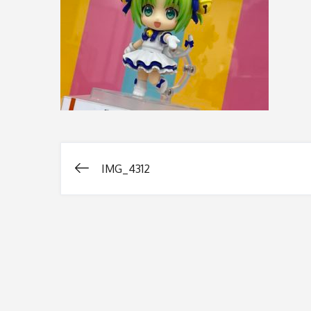
IMG_4312
投
稿
ナ