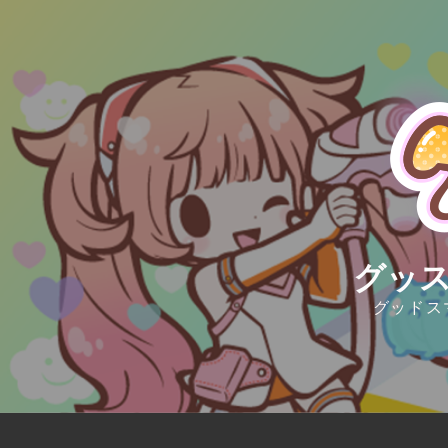
Skip
to
content
グッス
グッドス