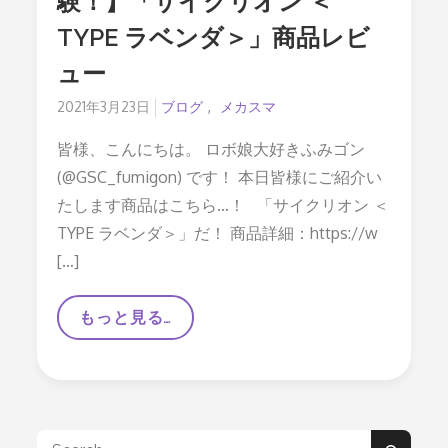
験！】「サイクリオン ＜
TYPE ラベンダ＞」商品レビ
ュー
Posted
2021年3月23日
ブログ
メカスマ
on
皆様、こんにちは。 ロボ娘大好きふみゴン
(@GSC_fumigon) です！ 本日皆様にご紹介い
たします商品はこちら…！ 「サイクリオン ＜
TYPE ラベンダ＞」だ！ 商品詳細：https://w
[…]
好
もっと見る…
評
発
売
中！
【新・
変
形
Search