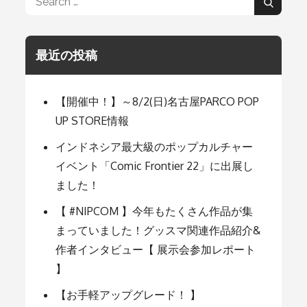
体
Search
験！】
for:
「サ
イ
ク
最近の投稿
リ
オ
ン
＜
【開催中！】～8/2(日)名古屋PARCO POP
TYPE
ラ
UP STORE情報
ベ
ン
インドネシア最大級のポップカルチャー
ダ
イベント「Comic Frontier 22」に出展し
＞」
商
ました！
品
レ
【 #NIPCOM 】今年もたくさん作品が集
ビ
ュ
まっていました！グッスマ関連作品紹介&
ー
作者インタビュー【 展示会参加レポート
】
【お手軽アップグレード！ 】