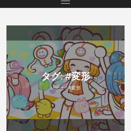
タグ: #変形
Home
#変形