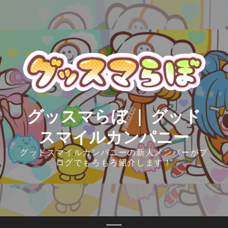
Skip
to
content
グッスマらぼ ｜ グッド
スマイルカンパニー
グッドスマイルカンパニーの新人メンバーがブ
ログでもろもろ紹介します！