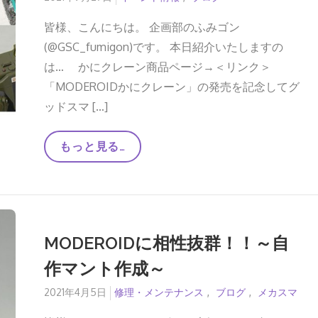
コ
on
ン
皆様、こんにちは。 企画部のふみゴン
テ
ス
(@GSC_fumigon)です。 本日紹介いたしますの
ト
は… かにクレーン商品ページ→＜リンク＞
作
品
「MODEROIDかにクレーン」の発売を記念してグ
紹
介
ッドスマ […]
～
後
編
夏
もっと見る…
～
の
か
に
ク
レ
ー
ン
MODEROIDに相性抜群！！～自
社
内
作マント作成～
プ
ラ
モ
Posted
2021年4月5日
修理・メンテナンス
ブログ
メカスマ
コ
on
ン