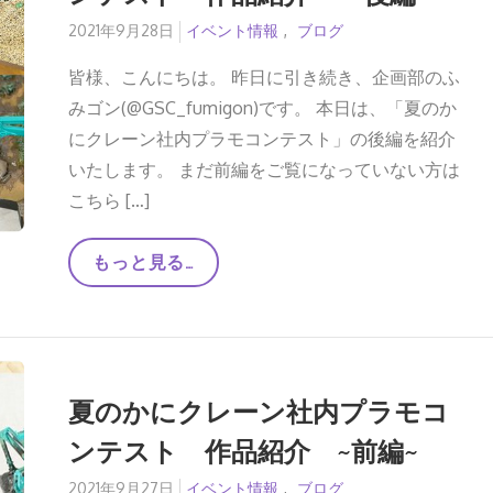
Posted
2021年9月28日
イベント情報
ブログ
on
皆様、こんにちは。 昨日に引き続き、企画部のふ
みゴン(@GSC_fumigon)です。 本日は、「夏のか
にクレーン社内プラモコンテスト」の後編を紹介
いたします。 まだ前編をご覧になっていない方は
こちら […]
夏
もっと見る…
の
か
に
ク
レ
ー
ン
夏のかにクレーン社内プラモコ
社
内
ンテスト 作品紹介 ~前編~
プ
ラ
モ
Posted
2021年9月27日
イベント情報
ブログ