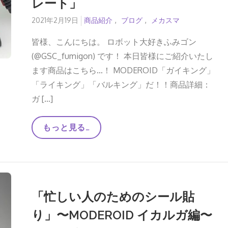
レート」
Posted
2021年2月19日
商品紹介
ブログ
メカスマ
on
皆様、こんにちは。 ロボット大好きふみゴン
(@GSC_fumigon) です！ 本日皆様にご紹介いたし
ます商品はこちら…！ MODEROID「ガイキング」
「ライキング」「バルキング」だ！！商品詳細：
ガ […]
【2/25
もっと見る…
よ
り
出
荷
開
始！！】
自
「忙しい人のためのシール貼
由
自
り」〜MODEROID イカルガ編〜
在
の