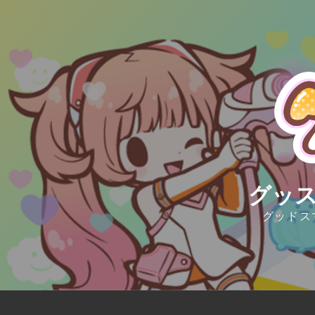
Skip
to
content
グッス
グッドス