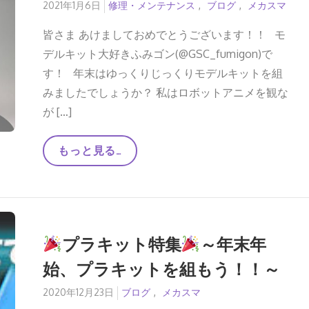
合
Posted
2021年1月6日
修理・メンテナンス
ブログ
メカスマ
体
on
MODEROID「ガ
皆さま あけましておめでとうございます！！ モ
イ
キ
デルキット大好きふみゴン(@GSC_fumigon)で
ン
す！ 年末はゆっくりじっくりモデルキットを組
グ」
「ラ
みましたでしょうか？ 私はロボットアニメを観な
イ
キ
が […]
ン
グ」
「バ
「忙
もっと見る…
ル
し
キ
い
ン
人
グ」
の
「ガ
た
イ
め
キ
の
ン
プラキット特集
～年末年
シ
グ・
ー
ザ・
始、プラキットを組もう！！～
ル
グ
貼
レ
り」〜
Posted
2020年12月23日
ブログ
メカスマ
ー
MODEROID