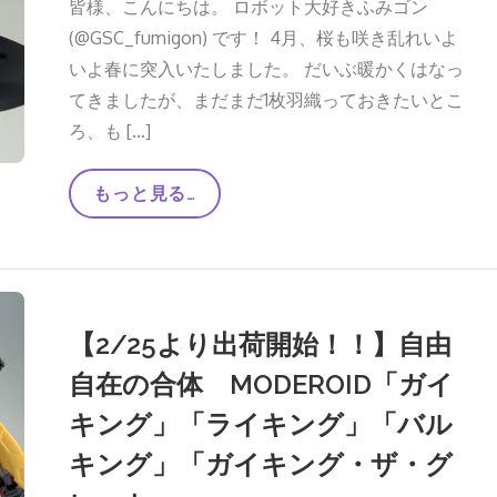
皆様、こんにちは。 ロボット大好きふみゴン
テ
ス
(@GSC_fumigon) です！ 4月、桜も咲き乱れいよ
ト
いよ春に突入いたしました。 だいぶ暖かくはなっ
作
品
てきましたが、まだまだ1枚羽織っておきたいとこ
紹
介
ろ、も […]
~
前
編
MODEROID
もっと見る…
~
に
相
性
抜
群！！
～
自
【2/25より出荷開始！！】自由
作
マ
自在の合体 MODEROID「ガイ
ン
ト
キング」「ライキング」「バル
作
成
～
キング」「ガイキング・ザ・グ