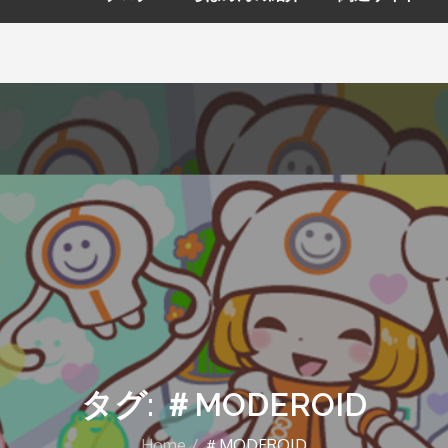
タグ: ＃MODEROID
Home
＃MODEROID