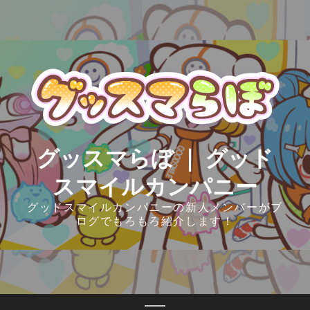
Skip
to
content
グッスマらぼ ｜ グッド
スマイルカンパニー
グッドスマイルカンパニーの新人メンバーがブ
ログでもろもろ紹介します！