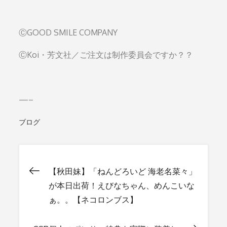
ⒸGOOD SMILE COMPANY
ⒸKoi・芳文社／ご注文は制作委員会ですか？？
—–
ブログ
【秋田妹】「ねんどろいど 海老名菜々」
投
が本日出荷！えびなちゃん、めんこいな
ぁ。。【ネコロンブス】
稿