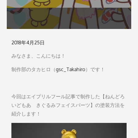
Posted
2018年4月25日
on
みなさま、こんにちは！
制作部のタカヒロ（
gsc_Takahiro
）です！
今回はエイプリルフール記事で制作した【ねんどろ
いどもあ きぐるみフェイスパーツ】の塗装方法を
紹介します！