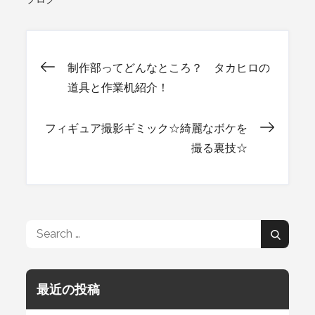
制作部ってどんなところ？ タカヒロの
投
道具と作業机紹介！
稿
フィギュア撮影ギミック☆綺麗なボケを
撮る裏技☆
ナ
ビ
Search
Search
ゲ
for:
最近の投稿
ー