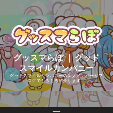
Skip
to
content
グッスマらぼ ｜ グッド
スマイルカンパニー
グッドスマイルカンパニーの新人メンバーがブ
ログでもろもろ紹介します！