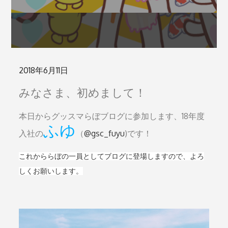
Posted
2018年6月11日
on
みなさま、初めまして！
本日からグッスマらぼブログに参加します、18年度
ふゆ
入社の
（
@gsc_fuyu
)です！
これかららぼの一員としてブログに登場しますので、よろ
しくお願いします。