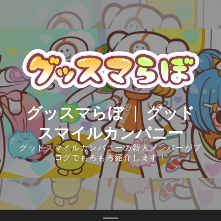
Skip
to
content
グッスマらぼ ｜ グッド
スマイルカンパニー
グッドスマイルカンパニーの新人メンバーがブ
ログでもろもろ紹介します！