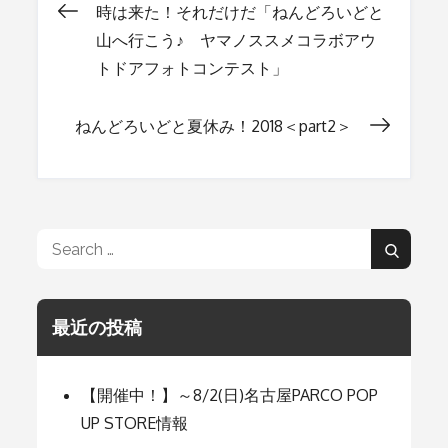
時は来た！それだけだ「ねんどろいどと
投
山へ行こう♪ ヤマノススメコラボアウ
トドアフォトコンテスト」
稿
ねんどろいどと夏休み！2018＜part2＞
ナ
ビ
Search
Search
ゲ
for:
最近の投稿
ー
シ
【開催中！】～8/2(日)名古屋PARCO POP
UP STORE情報