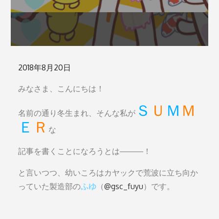
Posted
2018年8月20日
on
みなさま、こんにちは！
Ｓ
Ｕ
Ｍ
Ｍ
名前の通り冬生まれ、そんな私が
Ｅ
Ｒ
な
記事を書くことになろうとは―――！
と言いつつ、幼いころはカヤックで荒波に立ち向か
っていた製造部の
ふゆ
（
@gsc_fuyu
）です。