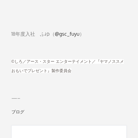
18年度入社 ふゆ（
@gsc_fuyu
）
©しろ／アース・スター エンターテイメント／『ヤマノススメ
おもいでプレゼント』製作委員会
—–
ブログ