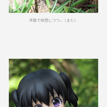
木陰で休憩しつつ…（また）