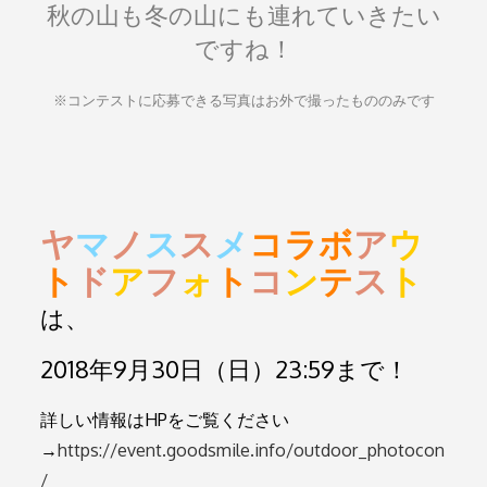
秋の山も冬の山にも連れていきたい
ですね！
※コンテストに応募できる写真はお外で撮ったもののみです
ヤ
マ
ノ
ス
ス
メ
コラボ
ア
ウ
ト
ド
ア
フ
ォ
ト
コ
ン
テ
ス
ト
は、
2018年9月30日（日）23:59まで！
詳しい情報はHPをご覧ください
→
https://event.goodsmile.info/outdoor_photocon
/