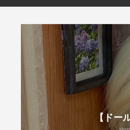
【ドー
Hom