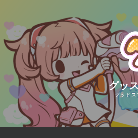
Skip
to
content
グッス
グッドス