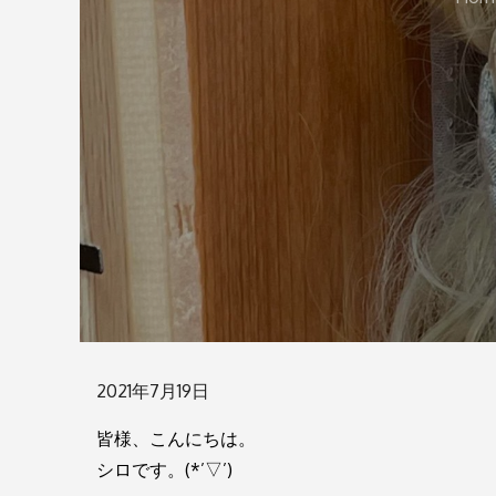
Posted
2021年7月19日
on
皆様、こんにちは。
シロです。(*’▽’)