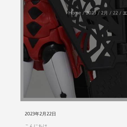
Home
2023
2月
22
エ
Posted
2023年2月22日
on
こんにちは。