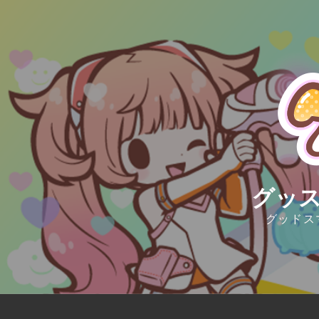
Skip
to
content
グッス
グッドス