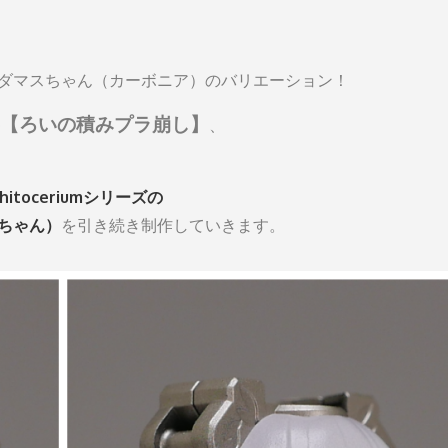
かもアダマスちゃん（カーボニア）のバリエーション！
【ろいの積みプラ崩し】
、
chitoceriumシリーズの
マスちゃん）
を引き続き制作していきます。