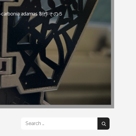
rbonia adamas 制作その５
Search
Search
for: