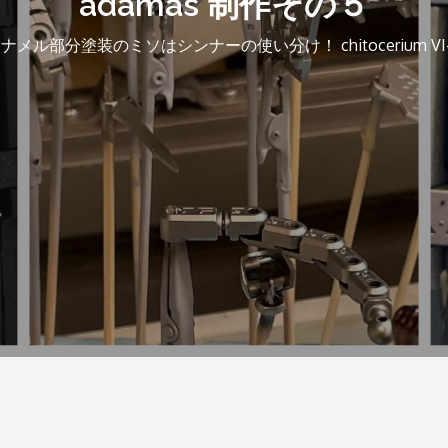
adamas 制作その５
ナメル部分塗装のミソはシンナーの使い分け！ chitocerium VI-ca